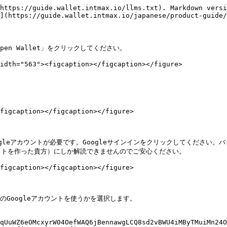
https://guide.wallet.intmax.io/llms.txt). Markdown versi
](https://guide.wallet.intmax.io/japanese/product-guide/
、「Open Wallet」をクリックしてください。

idth="563"><figcaption></figcaption></figure>

figcaption></figcaption></figure>

利用にはGoogleアカウントが必要です。Googleサインインをクリックしてくだ
トを作った貴方）にしか解読できませんのでご安心ください。

figcaption></figcaption></figure>

どのGoogleアカウントを使うかを選択します。

qUuWZ6eOMcxyrW04OefWAQ6jBennawgLCQ8sd2vBWU4iMByTMuiMn24O