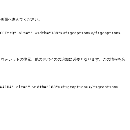
次の画面へ進んでください。

TCCTtrQ" alt="" width="188"><figcaption></figcaption>
イン、ウォレットの復元、他のデバイスの追加に必要となります。この情報を忘
WA1HA" alt="" width="188"><figcaption></figcaption>