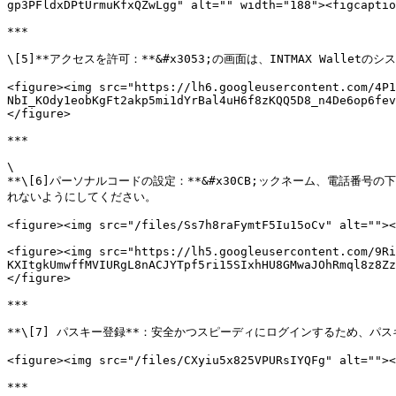
gp3PFldxDPtUrmuKfxQZwLgg" alt="" width="188"><figcaptio
***

\[5]**アクセスを許可：**&#x3053;の画面は、INTMAX Walle
<figure><img src="https://lh6.googleusercontent.com/4P1
NbI_KOdy1eobKgFt2akp5mi1dYrBal4uH6f8zKQQ5D8_n4De6op6fev
</figure>

***

\

**\[6]パーソナルコードの設定：**&#x30CB;ックネーム、電話
れないようにしてください。

<figure><img src="/files/Ss7h8raFymtF5Iu15oCv" alt=""><
<figure><img src="https://lh5.googleusercontent.com/9Ri
KXItgkUmwffMVIURgL8nACJYTpf5ri15SIxhHU8GMwaJOhRmql8z8Zz
</figure>

***

**\[7] パスキー登録**：安全かつスピーディにログインするため、パス
<figure><img src="/files/CXyiu5x825VPURsIYQFg" alt=""><
***
