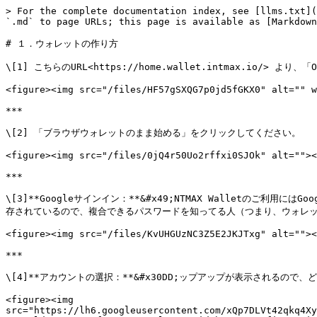
> For the complete documentation index, see [llms.txt](
`.md` to page URLs; this page is available as [Markdown
# １．ウォレットの作り方

\[1] こちらのURL<https://home.wallet.intmax.io/> より
<figure><img src="/files/HF57gSXQG7p0jd5fGKX0" alt="" w
***

\[2] 「ブラウザウォレットのまま始める」をクリックしてください。

<figure><img src="/files/0jQ4r50Uo2rffxi0SJOk" alt=""><
***

\[3]**Googleサインイン：**&#x49;NTMAX Walletのご
存されているので、複合できるパスワードを知ってる人（つまり、ウォレッ
<figure><img src="/files/KvUHGUzNC3Z5E2JKJTxg" alt=""><
***

\[4]**アカウントの選択：**&#x30DD;ップアップが表示されるので、
<figure><img 
src="https://lh6.googleusercontent.com/xQp7DLVt42qkq4Xy