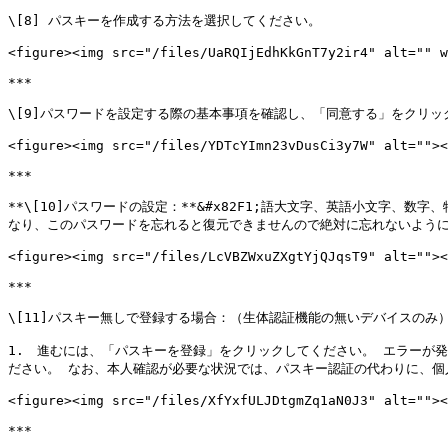
\[8] パスキーを作成する方法を選択してください。

<figure><img src="/files/UaRQIjEdhKkGnT7y2ir4" alt="" w
***

\[9]パスワードを設定する際の基本事項を確認し、「同意する」をクリッ
<figure><img src="/files/YDTcYImn23vDusCi3y7W" alt=""><
***

**\[10]パスワードの設定：**&#x82F1;語大文字、英語小文字、
なり、このパスワードを忘れると復元できませんので絶対に忘れないように
<figure><img src="/files/LcVBZWxuZXgtYjQJqsT9" alt=""><
***

\[11]パスキー無しで登録する場合：（生体認証機能の無いデバイスのみ）
1.　進むには、「パスキーを登録」をクリックしてください。 エラーが
ださい。 なお、本人確認が必要な状況では、パスキー認証の代わりに、個人
<figure><img src="/files/XfYxfULJDtgmZq1aN0J3" alt=""><
***
