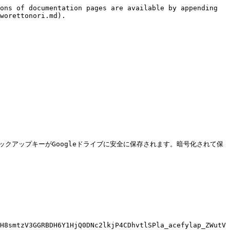
ons of documentation pages are available by appending 
worettonori.md).

さい。バックアップキーがGoogleドライブに安全に保存されます。暗号化されて保
H8smtzV3GGRBDH6Y1HjQ0DNc2lkjP4CDhvtlSPla_acefylap_ZWutV