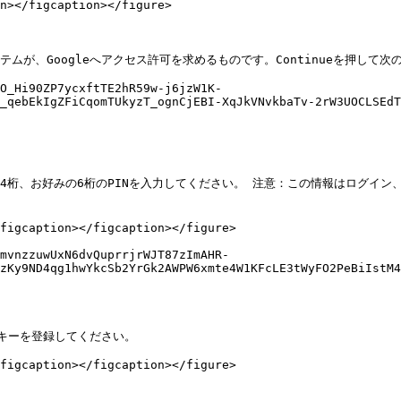
n></figcaption></figure>

tのシステムが、Googleへアクセス許可を求めるものです。Continueを押して
O_Hi90ZP7ycxftTE2hR59w-j6jzW1K-
_qebEkIgZFiCqomTUkyzT_ognCjEBI-XqJkVNvkbaTv-2rW3UOCLSEd
番号の下4桁、お好みの6桁のPINを入力してください。 注意：この情報はログ
figcaption></figcaption></figure>

mvnzzuwUxN6dvQuprrjrWJT87zImAHR-
zKy9ND4qg1hwYkcSb2YrGk2AWPW6xmte4W1KFcLE3tWyFO2PeBiIstM4
キーを登録してください。

figcaption></figcaption></figure>
